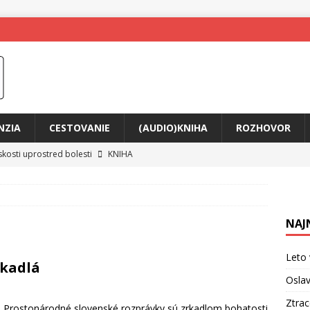
NZIA
CESTOVANIE
(AUDIO)KNIHA
ROZHOVOR
skosti uprostred bolesti
KNIHA
o posolstvo
HUDBA
rá vás možno prinúti zavolať niekomu ešte dnes
KNIHA
NAJ
ríbeh Anity Soul
HUDBA
tkovala rozchod
HUDBA
Leto 
ekadlá
íže cestou na Monte Mabu
HUDBA
Oslav
me Yael
HUDBA
Ztra
o Prostonárodné slovenské rozprávky sú zrkadlom bohatosti