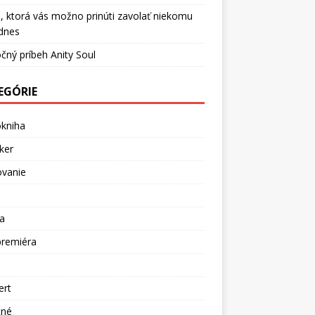
, ktorá vás možno prinúti zavolať niekomu
dnes
čný príbeh Anity Soul
EGÓRIE
okniha
ker
ovanie
a
premiéra
a
ert
tné