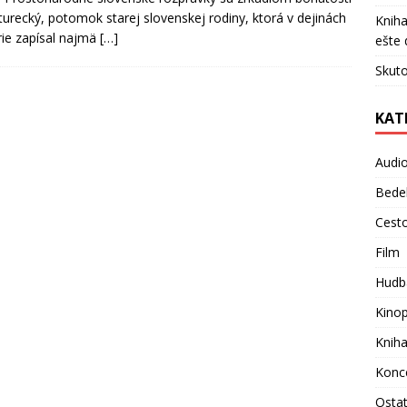
turecký, potomok starej slovenskej rodiny, ktorá v dejinách
Kniha
rie zapísal najmä
[…]
ešte 
Skuto
KAT
Audi
Bede
Cest
Film
Hudb
Kino
Knih
Konc
Osta