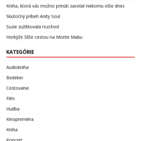
Kniha, ktorá vás možno prinúti zavolať niekomu ešte dnes
Skutočný príbeh Anity Soul
Suzie zužitkovala rozchod
Horkýže Slíže cestou na Monte Mabu
KATEGÓRIE
Audiokniha
Bedeker
Cestovanie
Film
Hudba
Kinopremiéra
Kniha
Koncert