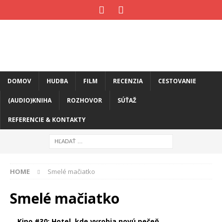
DOMOV
HUDBA
FILM
RECENZIA
CESTOVANIE
(AUDIO)KNIHA
ROZHOVOR
SÚŤAŽ
REFERENCIE & KONTAKTY
HOME
Smelé mačiatko
Smelé mačiatko
Kino #30: Hotel, kde vyrobia novú pečeň