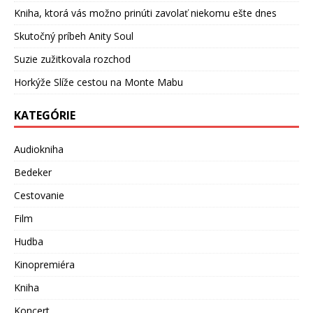
Kniha, ktorá vás možno prinúti zavolať niekomu ešte dnes
Skutočný príbeh Anity Soul
Suzie zužitkovala rozchod
Horkýže Slíže cestou na Monte Mabu
KATEGÓRIE
Audiokniha
Bedeker
Cestovanie
Film
Hudba
Kinopremiéra
Kniha
Koncert