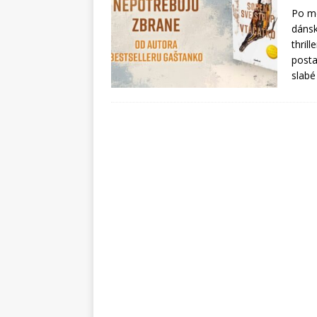
Po m
dánsk
thril
posta
slabé