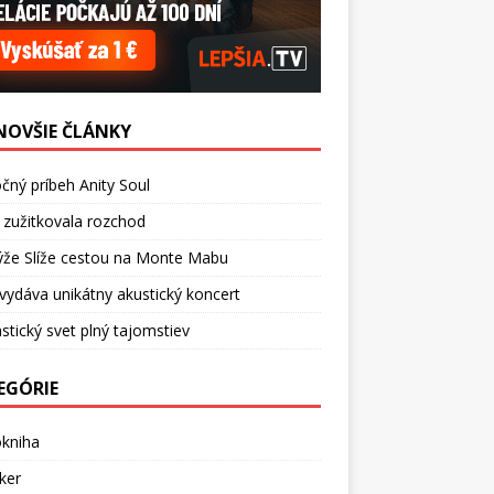
NOVŠIE ČLÁNKY
čný príbeh Anity Soul
 zužitkovala rozchod
ýže Slíže cestou na Monte Mabu
vydáva unikátny akustický koncert
stický svet plný tajomstiev
EGÓRIE
okniha
ker