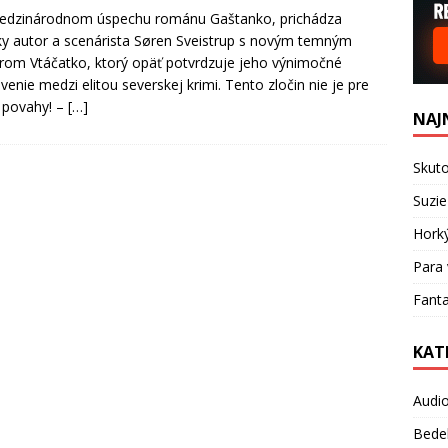
edzinárodnom úspechu románu Gaštanko, prichádza
y autor a scenárista Søren Sveistrup s novým temným
lerom Vtáčatko, ktorý opäť potvrdzuje jeho výnimočné
venie medzi elitou severskej krimi. Tento zločin nie je pre
 povahy! –
[…]
NAJ
Skuto
Suzie
Hork
Para 
Fanta
KAT
Audi
Bede