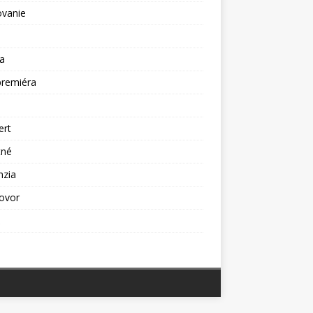
ovanie
a
premiéra
a
ert
tné
nzia
ovor
ž