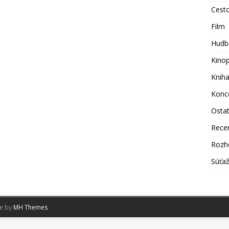
Cest
Film
Hudb
Kino
Knih
Konc
Osta
Rece
Rozh
Súťa
me by
MH Themes