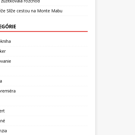
 zužitkovala rozchod
ýže Slíže cestou na Monte Mabu
EGÓRIE
okniha
ker
ovanie
a
premiéra
a
ert
tné
nzia