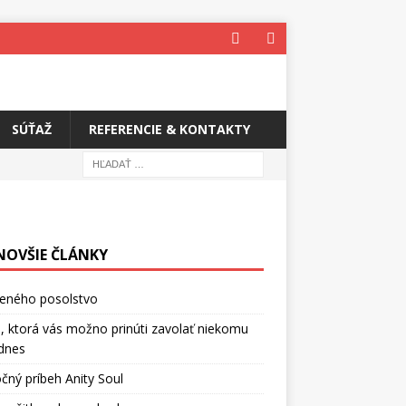
SÚŤAŽ
REFERENCIE & KONTAKTY
NOVŠIE ČLÁNKY
ceného posolstvo
, ktorá vás možno prinúti zavolať niekomu
dnes
čný príbeh Anity Soul