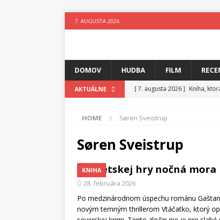
7. AUGUSTA 2026
DOMOV
HUDBA
FILM
RECE
[ 7. augusta 2026 ]
Kniha, kto
AKTUÁLNE
[ 6. augusta 2026 ]
Skutočný p
HOME
Søren Sveistrup
[ 5. augusta 2026 ]
Suzie zuži
[ 4. augusta 2026 ]
Horkýže Sl
Søren Sveistrup
[ 3. augusta 2026 ]
Para vydáv
Z detskej hry nočná mora
KNIHA
[ 3. augusta 2026 ]
Fantastický
28. februára 2026
[ 7. augusta 2026 ]
Ztracenéh
Po medzinárodnom úspechu románu Gaštanko,
novým temným thrillerom Vtáčatko, ktorý op
severskej krimi. Tento zločin nie je pre slab