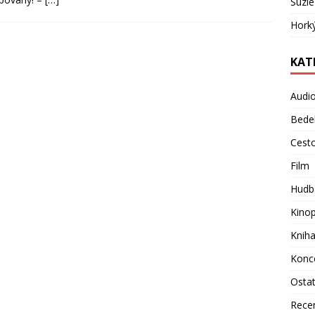
Suzie
Hork
KAT
Audi
Bede
Cest
Film
Hudb
Kino
Knih
Konc
Osta
Rece