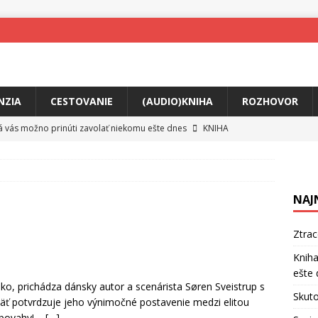
NZIA
CESTOVANIE
(AUDIO)KNIHA
ROZHOVOR
rá vás možno prinúti zavolať niekomu ešte dnes
KNIHA
ríbeh Anity Soul
HUDBA
tkovala rozchod
HUDBA
NAJ
íže cestou na Monte Mabu
HUDBA
a unikátny akustický koncert
HUDBA
Ztra
 svet plný tajomstiev
FILM
Kniha
ešte 
o posolstvo
HUDBA
 prichádza dánsky autor a scenárista Søren Sveistrup s
Skuto
äť potvrdzuje jeho výnimočné postavenie medzi elitou
é povahy! –
[…]