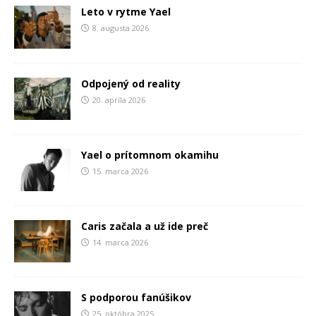
Leto v rytme Yael
8. augusta 2026
Odpojený od reality
20. apríla 2026
Yael o prítomnom okamihu
15. marca 2026
Caris začala a už ide preč
14. marca 2026
S podporou fanúšikov
25. októbra 2025