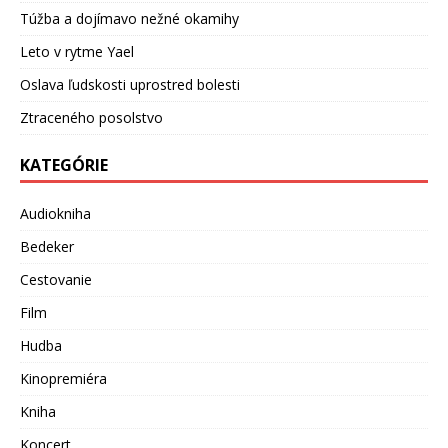
Túžba a dojímavo nežné okamihy
Leto v rytme Yael
Oslava ľudskosti uprostred bolesti
Ztraceného posolstvo
KATEGÓRIE
Audiokniha
Bedeker
Cestovanie
Film
Hudba
Kinopremiéra
Kniha
Koncert