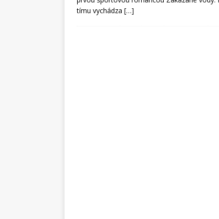
tímu vychádza
[…]