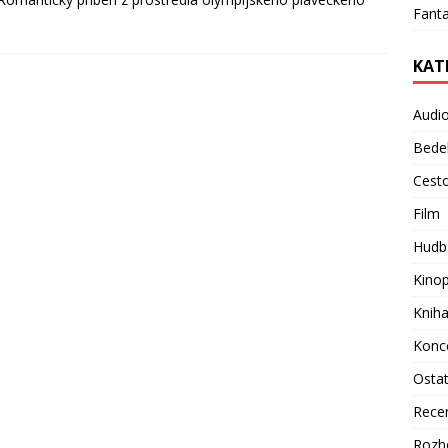
Fanta
KAT
Audi
Bede
Cest
Film
Hudb
Kino
Knih
Konc
Osta
Rece
Rozh