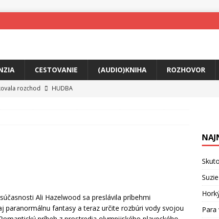
NZIA
CESTOVANIE
(AUDIO)KNIHA
ROZHOVOR
tkovala rozchod
HUDBA
íže cestou na Monte Mabu
HUDBA
a unikátny akustický koncert
HUDBA
NAJ
 svet plný tajomstiev
FILM
ny Krištof Lehotskej naživo
HUDBA
Skuto
živly prepojí generácie
FILM
Suzie
ríbeh Anity Soul
HUDBA
Hork
súčasnosti Ali Hazelwood sa preslávila príbehmi
aj paranormálnu fantasy a teraz určite rozbúri vody svojou
Para 
omantický príbeh z prostredia olympijského plaveckého