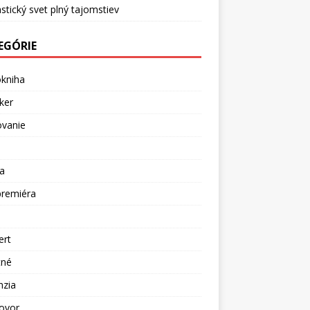
stický svet plný tajomstiev
EGÓRIE
okniha
ker
ovanie
a
premiéra
a
ert
tné
nzia
ovor