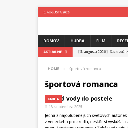
6. AUGUSTA 2026
DOMOV
HUDBA
FILM
RECE
[ 5. augusta 2026 ]
Suzie zuži
AKTUÁLNE
[ 4. augusta 2026 ]
Horkýže Sl
HOME
športová romanca
[ 3. augusta 2026 ]
Para vydáv
[ 3. augusta 2026 ]
Fantastický
športová romanca
[ 2. augusta 2026 ]
Elementy Ja
Spod vody do postele
KNIHA
[ 1. augusta 2026 ]
Festival 4 
18. septembra 2025
[ 6. augusta 2026 ]
Skutočný p
Jedna z najobľúbenejších svetových autoriek 
z vedeckého prostredia, neskôr si vyskúšala 
prvou športovou romancou Zakázané vody. R