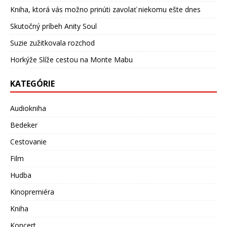
Kniha, ktorá vás možno prinúti zavolať niekomu ešte dnes
Skutočný príbeh Anity Soul
Suzie zužitkovala rozchod
Horkýže Slíže cestou na Monte Mabu
KATEGÓRIE
Audiokniha
Bedeker
Cestovanie
Film
Hudba
Kinopremiéra
Kniha
Koncert