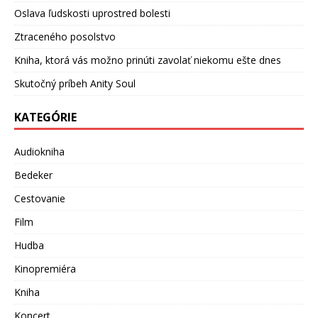
Oslava ľudskosti uprostred bolesti
Ztraceného posolstvo
Kniha, ktorá vás možno prinúti zavolať niekomu ešte dnes
Skutočný príbeh Anity Soul
KATEGÓRIE
Audiokniha
Bedeker
Cestovanie
Film
Hudba
Kinopremiéra
Kniha
Koncert