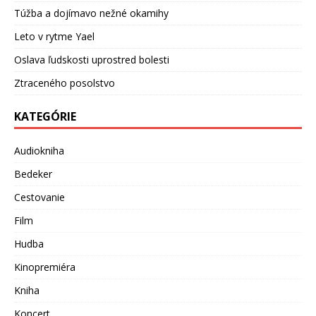
Túžba a dojímavo nežné okamihy
Leto v rytme Yael
Oslava ľudskosti uprostred bolesti
Ztraceného posolstvo
KATEGÓRIE
Audiokniha
Bedeker
Cestovanie
Film
Hudba
Kinopremiéra
Kniha
Koncert