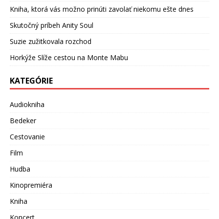
Kniha, ktorá vás možno prinúti zavolať niekomu ešte dnes
Skutočný príbeh Anity Soul
Suzie zužitkovala rozchod
Horkýže Slíže cestou na Monte Mabu
KATEGÓRIE
Audiokniha
Bedeker
Cestovanie
Film
Hudba
Kinopremiéra
Kniha
Koncert