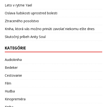
Leto v rytme Yael
Oslava ľudskosti uprostred bolesti
Ztraceného posolstvo
Kniha, ktorá vás možno prinúti zavolať niekomu ešte dnes
Skutočný príbeh Anity Soul
KATEGÓRIE
Audiokniha
Bedeker
Cestovanie
Film
Hudba
Kinopremiéra
Kniha