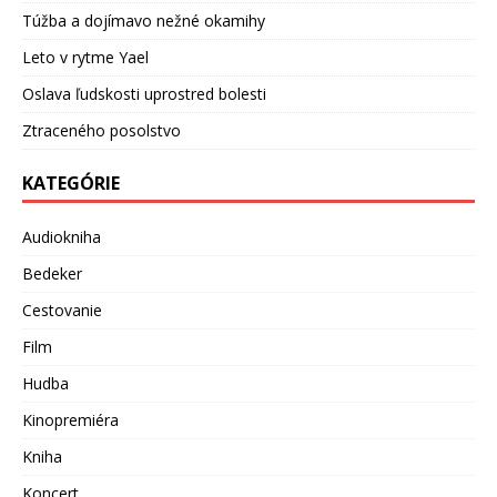
Túžba a dojímavo nežné okamihy
Leto v rytme Yael
Oslava ľudskosti uprostred bolesti
Ztraceného posolstvo
KATEGÓRIE
Audiokniha
Bedeker
Cestovanie
Film
Hudba
Kinopremiéra
Kniha
Koncert