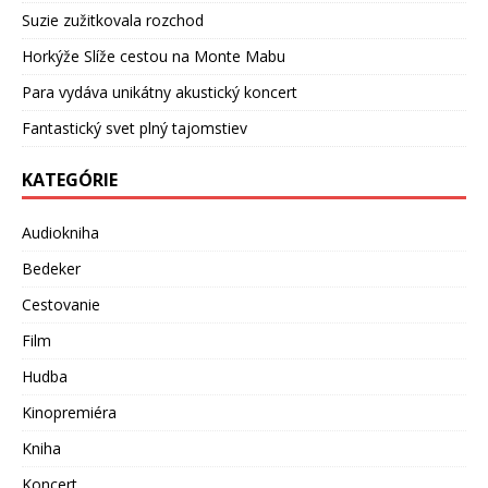
Suzie zužitkovala rozchod
Horkýže Slíže cestou na Monte Mabu
Para vydáva unikátny akustický koncert
Fantastický svet plný tajomstiev
KATEGÓRIE
Audiokniha
Bedeker
Cestovanie
Film
Hudba
Kinopremiéra
Kniha
Koncert