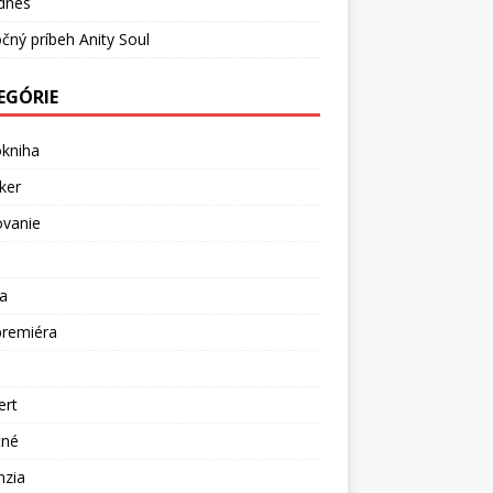
dnes
čný príbeh Anity Soul
EGÓRIE
okniha
ker
ovanie
a
premiéra
a
ert
tné
nzia