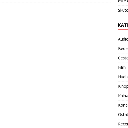
ešte 
Skuto
KAT
Audi
Bede
Cest
Film
Hudb
Kino
Knih
Konc
Osta
Rece