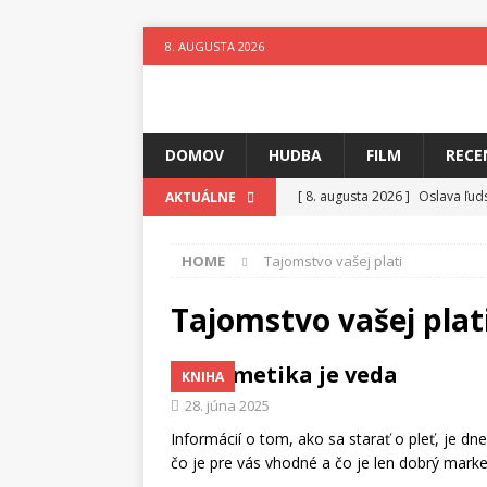
8. AUGUSTA 2026
DOMOV
HUDBA
FILM
RECE
[ 8. augusta 2026 ]
Oslava ľud
AKTUÁLNE
[ 7. augusta 2026 ]
Ztracenéh
HOME
Tajomstvo vašej plati
[ 7. augusta 2026 ]
Kniha, kto
[ 6. augusta 2026 ]
Skutočný p
Tajomstvo vašej plat
[ 5. augusta 2026 ]
Suzie zuži
Kozmetika je veda
KNIHA
[ 4. augusta 2026 ]
Horkýže Sl
28. júna 2025
[ 8. augusta 2026 ]
Leto v ryt
Informácií o tom, ako sa starať o pleť, je dn
čo je pre vás vhodné a čo je len dobrý mark