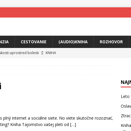
NZIA
CESTOVANIE
(AUDIO)KNIHA
ROZHOVOR
skosti uprostred bolesti
KNIHA
o posolstvo
HUDBA
rá vás možno prinúti zavolať niekomu ešte dnes
KNIHA
NAJ
ríbeh Anity Soul
HUDBA
i
tkovala rozchod
HUDBA
Leto 
íže cestou na Monte Mabu
HUDBA
Oslav
me Yael
HUDBA
Ztra
es plný internet a sociálne siete. No viete skutočne rozoznať,
eting? Kniha Tajomstvo vašej pleti od
[…]
Kniha