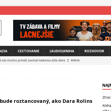
NZIA
CESTOVANIE
(AUDIO)KNIHA
ROZHOVOR
rá vás možno prinúti zavolať niekomu ešte dnes
KNIHA
ríbeh Anity Soul
HUDBA
tkovala rozchod
HUDBA
NAJ
íže cestou na Monte Mabu
HUDBA
a unikátny akustický koncert
HUDBA
Ztra
k bude roztancovaný, ako Dara Rolins
 svet plný tajomstiev
FILM
Kniha
ešte 
o posolstvo
HUDBA