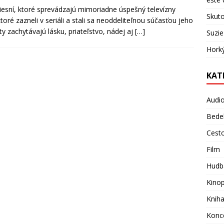
iesní, ktoré sprevádzajú mimoriadne úspešný televízny
Skuto
ktoré zazneli v seriáli a stali sa neoddeliteľnou súčasťou jeho
 zachytávajú lásku, priateľstvo, nádej aj
[…]
Suzie
Hork
KAT
Audi
Bede
Cest
Film
Hudb
Kino
Knih
Konc