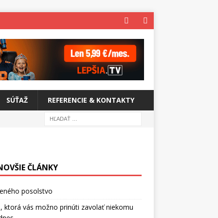
SÚŤAŽ
REFERENCIE & KONTAKTY
NOVŠIE ČLÁNKY
ceného posolstvo
, ktorá vás možno prinúti zavolať niekomu
dnes