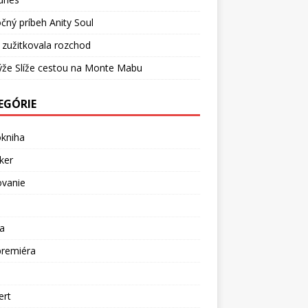
čný príbeh Anity Soul
 zužitkovala rozchod
ýže Slíže cestou na Monte Mabu
EGÓRIE
okniha
ker
ovanie
a
premiéra
a
ert