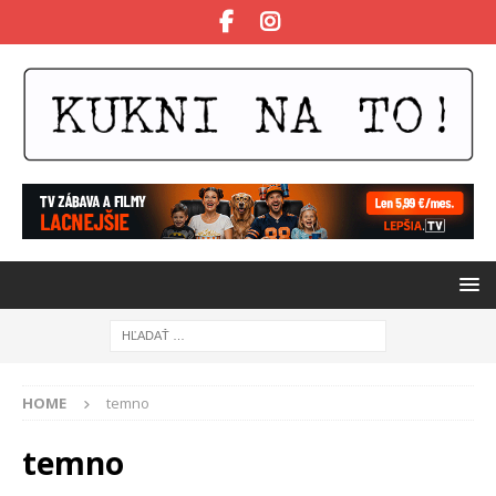
HOME
temno
temno