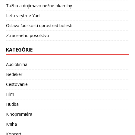
Túžba a dojímavo nežné okamihy
Leto v rytme Yael
Oslava ľudskosti uprostred bolesti
Ztraceného posolstvo
KATEGÓRIE
Audiokniha
Bedeker
Cestovanie
Film
Hudba
Kinopremiéra
Kniha
Koncert