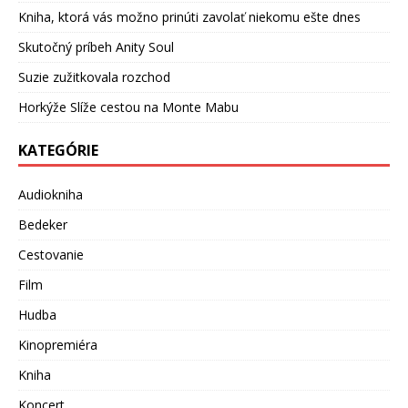
Kniha, ktorá vás možno prinúti zavolať niekomu ešte dnes
Skutočný príbeh Anity Soul
Suzie zužitkovala rozchod
Horkýže Slíže cestou na Monte Mabu
KATEGÓRIE
Audiokniha
Bedeker
Cestovanie
Film
Hudba
Kinopremiéra
Kniha
Koncert