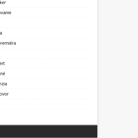
ker
ovanie
a
premiéra
a
ert
tné
nzia
ovor
ž