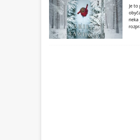
Je to
obyča
rieka
rozpr