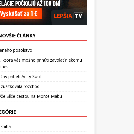
NOVŠIE ČLÁNKY
ceného posolstvo
, ktorá vás možno prinúti zavolať niekomu
dnes
čný príbeh Anity Soul
 zužitkovala rozchod
ýže Slíže cestou na Monte Mabu
EGÓRIE
okniha