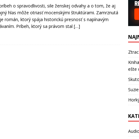
 príbeh o spravodlivosti, sile ženskej odvahy a o tom, že aj
jný hlas môže otriasť mocenskými štruktúrami. Zamrznutá
 je román, ktorý spája historickú presnosť s napínavým
ávaním. Príbeh, ktorý sa právom stal
[…]
NAJ
Ztra
Kniha
ešte 
Skuto
Suzie
Hork
KAT
Audi