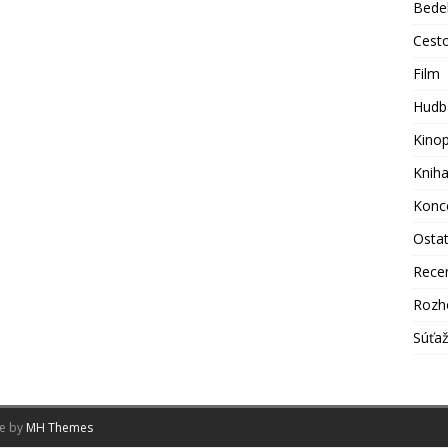
Bede
Cest
Film
Hudb
Kino
Knih
Konc
Osta
Rece
Rozh
Súťa
me by
MH Themes