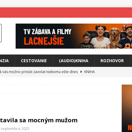
NZIA
CESTOVANIE
(AUDIO)KNIHA
ROZHOVOR
rá vás možno prinúti zavolať niekomu ešte dnes
KNIHA
ríbeh Anity Soul
HUDBA
tkovala rozchod
HUDBA
íže cestou na Monte Mabu
HUDBA
a unikátny akustický koncert
HUDBA
tavila sa mocným mužom
 svet plný tajomstiev
FILM
. septembra 2025
o posolstvo
HUDBA