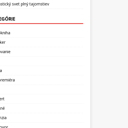
stický svet plný tajomstiev
EGÓRIE
okniha
ker
ovanie
a
premiéra
a
ert
tné
nzia
ovor