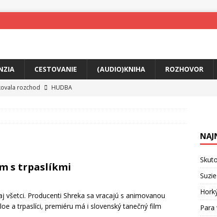
NZIA
CESTOVANIE
(AUDIO)KNIHA
ROZHOVOR
tkovala rozchod
HUDBA
íže cestou na Monte Mabu
HUDBA
a unikátny akustický koncert
HUDBA
NAJ
 svet plný tajomstiev
FILM
ny Krištof Lehotskej naživo
HUDBA
Skuto
m s trpaslíkmi
živly prepojí generácie
FILM
Suzie
ríbeh Anity Soul
HUDBA
Hork
aj všetci. Producenti Shreka sa vracajú s animovanou
oe a trpaslíci, premiéru má i slovenský tanečný film
Para 