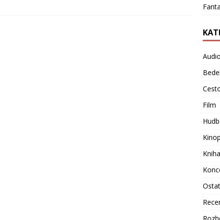
Fanta
KAT
Audi
Bede
Cest
Film
Hudb
Kino
Knih
Konc
Osta
Rece
Rozh