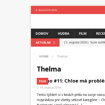
6. AUGUSTA 2026
DOMOV
HUDBA
FILM
RECE
[ 5. augusta 2026 ]
Suzie zuži
AKTUÁLNE
[ 4. augusta 2026 ]
Horkýže Sl
HOME
Thelma
[ 3. augusta 2026 ]
Para vydáv
[ 3. augusta 2026 ]
Fantastický
Thelma
[ 2. augusta 2026 ]
Elementy Ja
Kino #11: Chloe má problé
FILM
[ 1. augusta 2026 ]
Festival 4 
15. marca 2018
[ 6. augusta 2026 ]
Skutočný p
Tento týždeň si v kinách prídu na svoje naoz
rozprávkou pre všetky vekové kategórie – Chl
Backstage a tiež výpravná
[…]