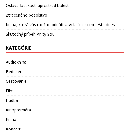
Oslava ľudskosti uprostred bolesti
Ztraceného posolstvo
Kniha, ktorá vás možno prinúti zavolať niekomu ešte dnes
Skutočný príbeh Anity Soul
KATEGÓRIE
Audiokniha
Bedeker
Cestovanie
Film
Hudba
Kinopremiéra
Kniha
Koncert