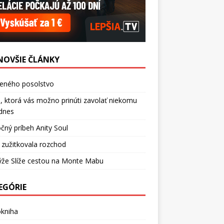
NOVŠIE ČLÁNKY
ceného posolstvo
, ktorá vás možno prinúti zavolať niekomu
dnes
čný príbeh Anity Soul
 zužitkovala rozchod
ýže Slíže cestou na Monte Mabu
EGÓRIE
okniha