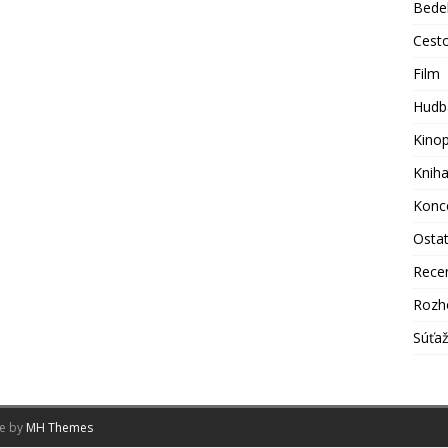
Bede
Cest
Film
Hudb
Kino
Knih
Konc
Osta
Rece
Rozh
Súťa
me by
MH Themes