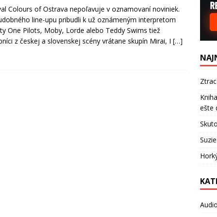
val Colours of Ostrava nepoľavuje v oznamovaní noviniek.
dobného line-upu pribudli k už oznámeným interpretom
y One Pilots, Moby, Lorde alebo Teddy Swims tiež
níci z českej a slovenskej scény vrátane skupín Mirai, I
[…]
NAJ
Ztra
Kniha
ešte 
Skuto
Suzie
Hork
KAT
Audi