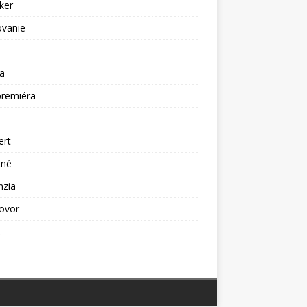
ker
ovanie
a
premiéra
a
ert
tné
nzia
ovor
ž