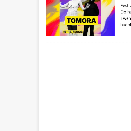
Festi
Do hu
Twent
hudob