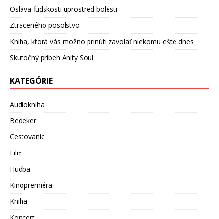
Oslava ľudskosti uprostred bolesti
Ztraceného posolstvo
Kniha, ktorá vás možno prinúti zavolať niekomu ešte dnes
Skutočný príbeh Anity Soul
KATEGÓRIE
Audiokniha
Bedeker
Cestovanie
Film
Hudba
Kinopremiéra
Kniha
Koncert