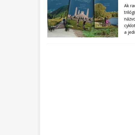
Ak ra
triló
názvo
cyklo
a jed