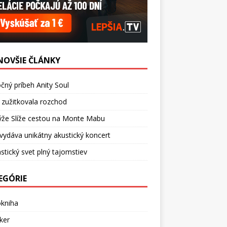
NOVŠIE ČLÁNKY
čný príbeh Anity Soul
 zužitkovala rozchod
ýže Slíže cestou na Monte Mabu
vydáva unikátny akustický koncert
stický svet plný tajomstiev
EGÓRIE
okniha
ker