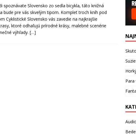
di spoznávate Slovensko zo sedla bicykla, táto knižná
gia bude pre vás skvelým tipom. Komplet troch kníh pod
m Cyklistické Slovensko vás zavedie na najkrajšie
trasy, ktoré odhaľujú prírodné krásy, malebné scenérie
inečné výhľady.
[…]
NAJ
Skuto
Suzie
Hork
Para 
Fanta
KAT
Audi
Bede