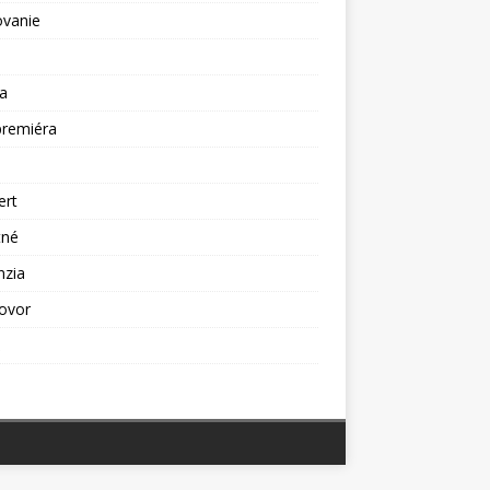
ovanie
a
premiéra
a
ert
tné
nzia
ovor
ž