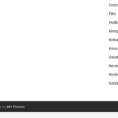
Cest
Film
Hudb
Kino
Knih
Konc
Osta
Rece
Rozh
Súťa
me by
MH Themes