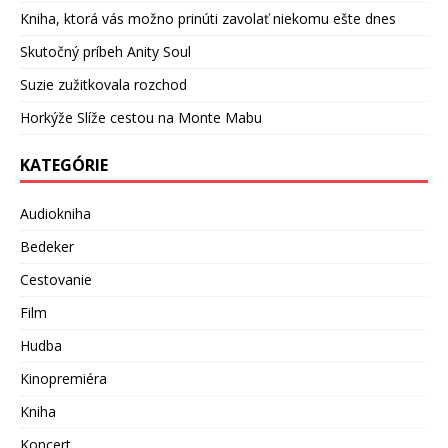
Kniha, ktorá vás možno prinúti zavolať niekomu ešte dnes
Skutočný príbeh Anity Soul
Suzie zužitkovala rozchod
Horkýže Slíže cestou na Monte Mabu
KATEGÓRIE
Audiokniha
Bedeker
Cestovanie
Film
Hudba
Kinopremiéra
Kniha
Koncert