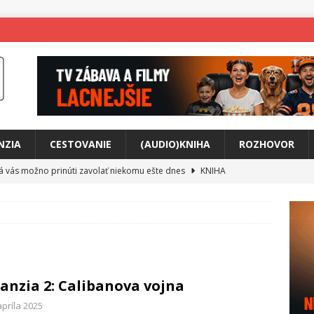
NZIA
CESTOVANIE
(AUDIO)KNIHA
ROZHOVOR
rá vás možno prinúti zavolať niekomu ešte dnes
KNIHA
ríbeh Anity Soul
HUDBA
tkovala rozchod
HUDBA
íže cestou na Monte Mabu
HUDBA
a unikátny akustický koncert
HUDBA
anzia 2: Calibanova vojna
 svet plný tajomstiev
FILM
apríla 2025
o posolstvo
HUDBA