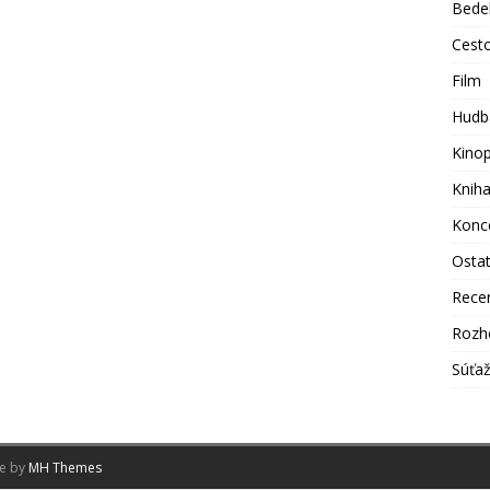
Bede
Cest
Film
Hudb
Kino
Knih
Konc
Osta
Rece
Rozh
Súťa
me by
MH Themes