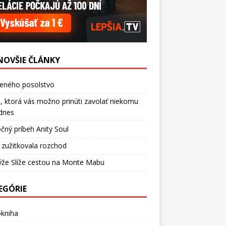
NOVŠIE ČLÁNKY
ceného posolstvo
, ktorá vás možno prinúti zavolať niekomu
dnes
čný príbeh Anity Soul
 zužitkovala rozchod
ýže Slíže cestou na Monte Mabu
EGÓRIE
okniha