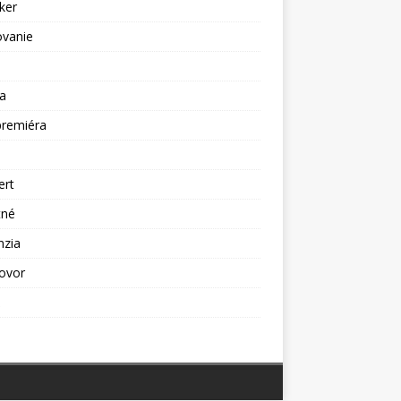
ker
ovanie
a
premiéra
a
ert
tné
nzia
ovor
ž