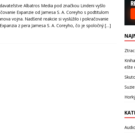
davateľstve Albatros Media pod značkou Lindeni vyšlo
čovanie Expanzie od Jamesa S. A. Coreyho s podtitulom
anova vojna. Nadšené reakcie si vyslúžilo i pokračovanie
 Expanzia z pera Jamesa S. A. Coreyho, čo je spoločný
[…]
NAJ
Ztra
Kniha
ešte 
Skuto
Suzie
Hork
KAT
Audi