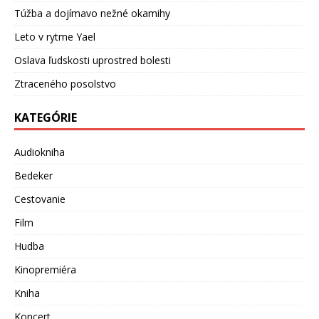
Túžba a dojímavo nežné okamihy
Leto v rytme Yael
Oslava ľudskosti uprostred bolesti
Ztraceného posolstvo
KATEGÓRIE
Audiokniha
Bedeker
Cestovanie
Film
Hudba
Kinopremiéra
Kniha
Koncert