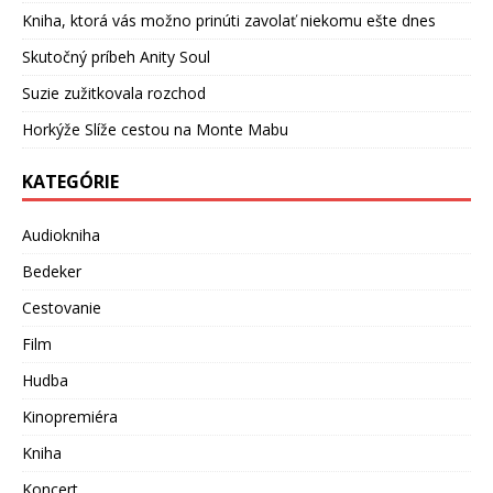
Kniha, ktorá vás možno prinúti zavolať niekomu ešte dnes
Skutočný príbeh Anity Soul
Suzie zužitkovala rozchod
Horkýže Slíže cestou na Monte Mabu
KATEGÓRIE
Audiokniha
Bedeker
Cestovanie
Film
Hudba
Kinopremiéra
Kniha
Koncert