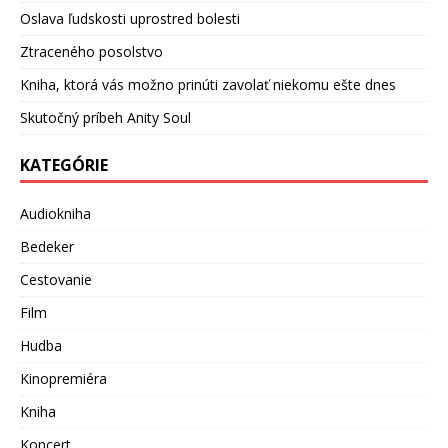
Oslava ľudskosti uprostred bolesti
Ztraceného posolstvo
Kniha, ktorá vás možno prinúti zavolať niekomu ešte dnes
Skutočný príbeh Anity Soul
KATEGÓRIE
Audiokniha
Bedeker
Cestovanie
Film
Hudba
Kinopremiéra
Kniha
Koncert