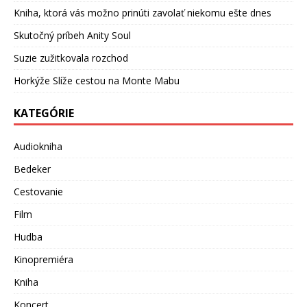
Kniha, ktorá vás možno prinúti zavolať niekomu ešte dnes
Skutočný príbeh Anity Soul
Suzie zužitkovala rozchod
Horkýže Slíže cestou na Monte Mabu
KATEGÓRIE
Audiokniha
Bedeker
Cestovanie
Film
Hudba
Kinopremiéra
Kniha
Koncert