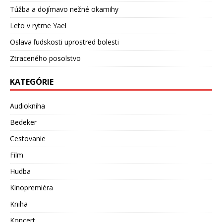
Túžba a dojímavo nežné okamihy
Leto v rytme Yael
Oslava ľudskosti uprostred bolesti
Ztraceného posolstvo
KATEGÓRIE
Audiokniha
Bedeker
Cestovanie
Film
Hudba
Kinopremiéra
Kniha
Koncert