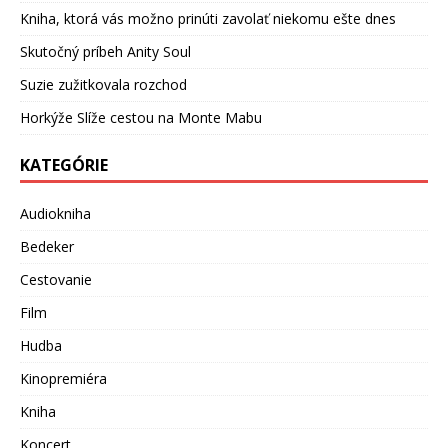
Kniha, ktorá vás možno prinúti zavolať niekomu ešte dnes
Skutočný príbeh Anity Soul
Suzie zužitkovala rozchod
Horkýže Slíže cestou na Monte Mabu
KATEGÓRIE
Audiokniha
Bedeker
Cestovanie
Film
Hudba
Kinopremiéra
Kniha
Koncert