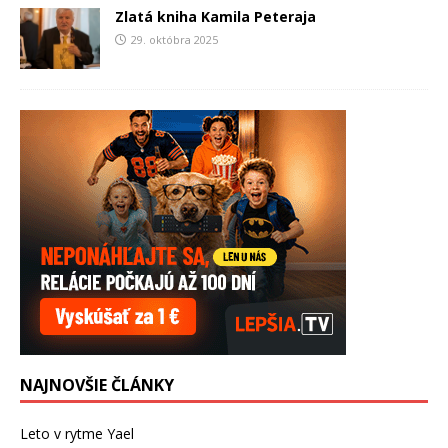
Zlatá kniha Kamila Peteraja
29. októbra 2025
NAJNOVŠIE ČLÁNKY
Leto v rytme Yael