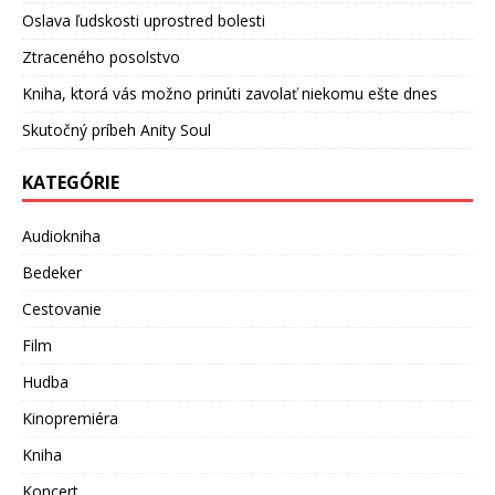
Oslava ľudskosti uprostred bolesti
Ztraceného posolstvo
Kniha, ktorá vás možno prinúti zavolať niekomu ešte dnes
Skutočný príbeh Anity Soul
KATEGÓRIE
Audiokniha
Bedeker
Cestovanie
Film
Hudba
Kinopremiéra
Kniha
Koncert