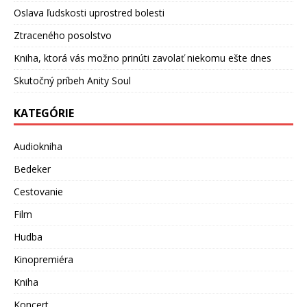
Oslava ľudskosti uprostred bolesti
Ztraceného posolstvo
Kniha, ktorá vás možno prinúti zavolať niekomu ešte dnes
Skutočný príbeh Anity Soul
KATEGÓRIE
Audiokniha
Bedeker
Cestovanie
Film
Hudba
Kinopremiéra
Kniha
Koncert