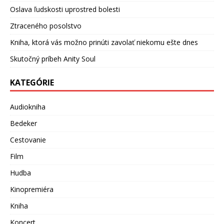
Oslava ľudskosti uprostred bolesti
Ztraceného posolstvo
Kniha, ktorá vás možno prinúti zavolať niekomu ešte dnes
Skutočný príbeh Anity Soul
KATEGÓRIE
Audiokniha
Bedeker
Cestovanie
Film
Hudba
Kinopremiéra
Kniha
Koncert