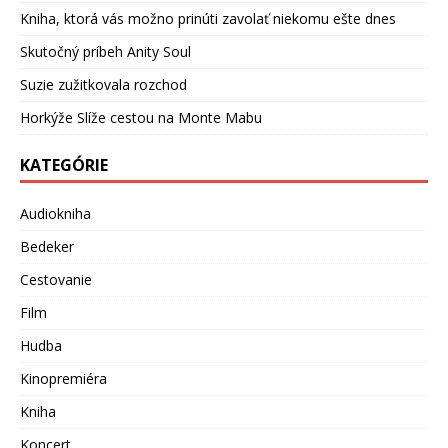
Kniha, ktorá vás možno prinúti zavolať niekomu ešte dnes
Skutočný príbeh Anity Soul
Suzie zužitkovala rozchod
Horkýže Slíže cestou na Monte Mabu
KATEGÓRIE
Audiokniha
Bedeker
Cestovanie
Film
Hudba
Kinopremiéra
Kniha
Koncert