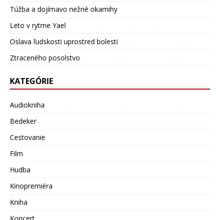
Túžba a dojímavo nežné okamihy
Leto v rytme Yael
Oslava ľudskosti uprostred bolesti
Ztraceného posolstvo
KATEGÓRIE
Audiokniha
Bedeker
Cestovanie
Film
Hudba
Kinopremiéra
Kniha
Koncert