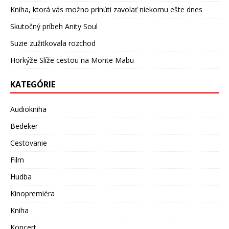
Kniha, ktorá vás možno prinúti zavolať niekomu ešte dnes
Skutočný príbeh Anity Soul
Suzie zužitkovala rozchod
Horkýže Slíže cestou na Monte Mabu
KATEGÓRIE
Audiokniha
Bedeker
Cestovanie
Film
Hudba
Kinopremiéra
Kniha
Koncert