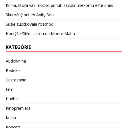
Kniha, ktorá vás možno prinúti zavolať niekomu ešte dnes
Skutočný príbeh Anity Soul
Suzie zužitkovala rozchod
Horkýže Slíže cestou na Monte Mabu
KATEGÓRIE
Audiokniha
Bedeker
Cestovanie
Film
Hudba
Kinopremiéra
Kniha
Koncert