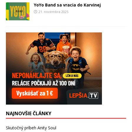
YoYo Band sa vracia do Karvinej
21. novembra 2025
NAJNOVŠIE ČLÁNKY
Skutočný príbeh Anity Soul