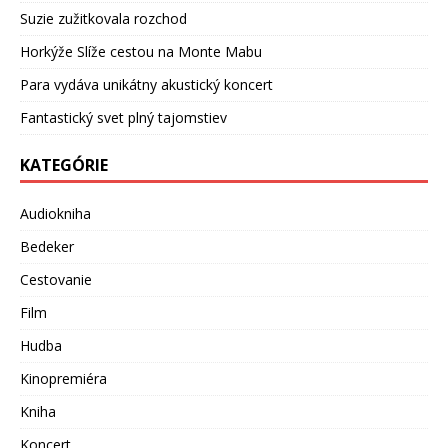
Suzie zužitkovala rozchod
Horkýže Slíže cestou na Monte Mabu
Para vydáva unikátny akustický koncert
Fantastický svet plný tajomstiev
KATEGÓRIE
Audiokniha
Bedeker
Cestovanie
Film
Hudba
Kinopremiéra
Kniha
Koncert