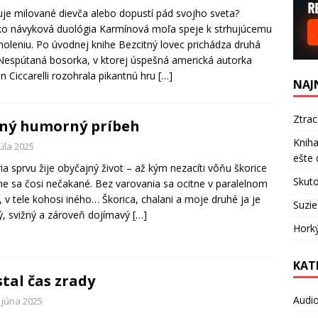
je milované dievča alebo dopustí pád svojho sveta?
o návyková duológia Karmínová moľa speje k strhujúcemu
holeniu. Po úvodnej knihe Bezcitný lovec prichádza druhá
Nespútaná bosorka, v ktorej úspešná americká autorka
en Ciccarelli rozohrala pikantnú hru
[…]
NAJ
Ztra
ný humorný príbeh
Kniha
júla 2025
ešte 
ria sprvu žije obyčajný život – až kým nezacíti vôňu škorice
Skuto
ne sa čosi nečakané. Bez varovania sa ocitne v paralelnom
, v tele kohosi iného… Škorica, chalani a moje druhé ja je
Suzie
ý, svižný a zároveň dojímavý
[…]
Hork
KAT
tal čas zrady
Audi
 júna 2025