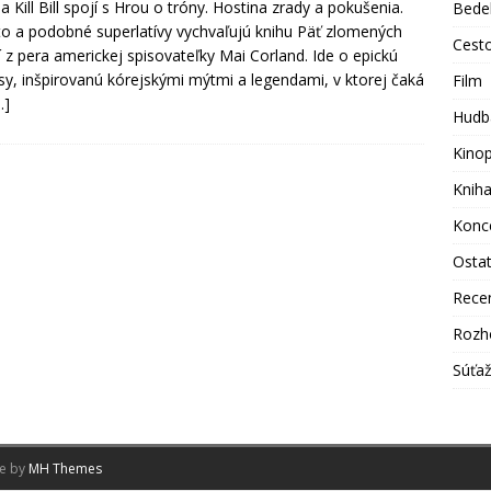
a Kill Bill spojí s Hrou o tróny. Hostina zrady a pokušenia.
Bede
o a podobné superlatívy vychvaľujú knihu Päť zlomených
Cest
í z pera americkej spisovateľky Mai Corland. Ide o epickú
sy, inšpirovanú kórejskými mýtmi a legendami, v ktorej čaká
Film
…]
Hudb
Kino
Knih
Konc
Osta
Rece
Rozh
Súťa
me by
MH Themes