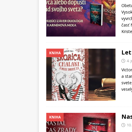
Obetu
Vysok
vyvrc
časť 
Krist
Let
KNIHA
4. 
Victo
a sta
svete
vesel
Nas
KNIHA
10.