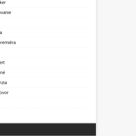
ker
ovanie
a
premiéra
a
ert
tné
nzia
ovor
ž