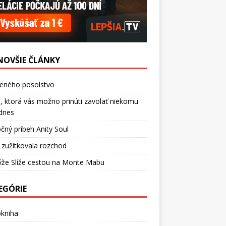
NOVŠIE ČLÁNKY
ceného posolstvo
, ktorá vás možno prinúti zavolať niekomu
dnes
čný príbeh Anity Soul
 zužitkovala rozchod
ýže Slíže cestou na Monte Mabu
EGÓRIE
okniha