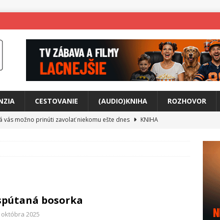
NZIA
CESTOVANIE
(AUDIO)KNIHA
ROZHOVOR
rá vás možno prinúti zavolať niekomu ešte dnes
KNIHA
ríbeh Anity Soul
HUDBA
tkovala rozchod
HUDBA
íže cestou na Monte Mabu
HUDBA
a unikátny akustický koncert
HUDBA
spútaná bosorka
 svet plný tajomstiev
FILM
. októbra 2025
o posolstvo
HUDBA