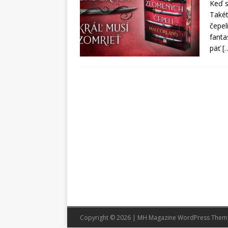
Keď s
Takét
čepel
fanta
päť
[
Copyright © 2026 | MH Magazine WordPress The