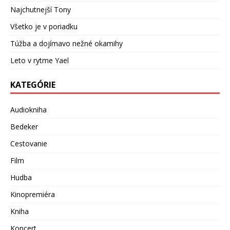
Najchutnejší Tony
Všetko je v poriadku
Túžba a dojímavo nežné okamihy
Leto v rytme Yael
KATEGÓRIE
Audiokniha
Bedeker
Cestovanie
Film
Hudba
Kinopremiéra
Kniha
Koncert