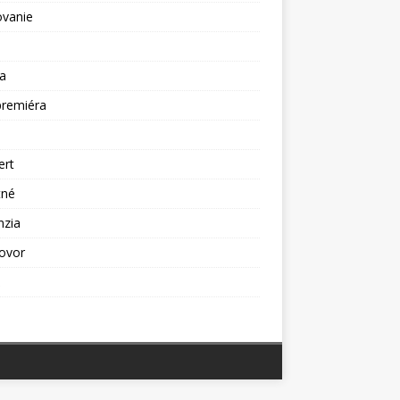
ovanie
a
premiéra
a
ert
tné
nzia
ovor
ž