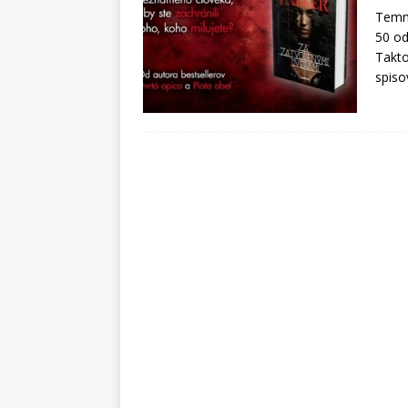
Temný
50 od
Takto
spiso