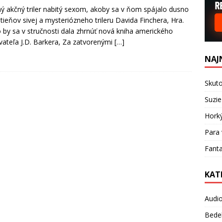
 akčný triler nabitý sexom, akoby sa v ňom spájalo dusno
tieňov sivej a mysteriózneho trileru Davida Finchera, Hra.
 by sa v stručnosti dala zhrnúť nová kniha amerického
vateľa J.D. Barkera, Za zatvorenými
[…]
NAJ
Skuto
Suzie
Hork
Para 
Fanta
KAT
Audi
Bede