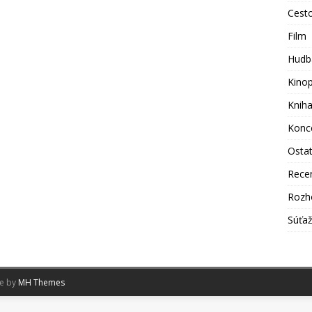
Cest
Film
Hudb
Kino
Knih
Konc
Osta
Rece
Rozh
Súťa
me by
MH Themes