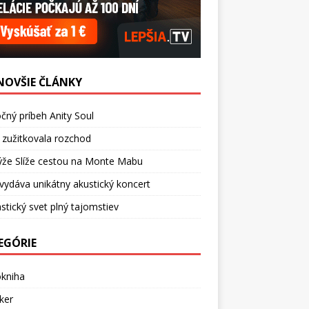
NOVŠIE ČLÁNKY
čný príbeh Anity Soul
 zužitkovala rozchod
ýže Slíže cestou na Monte Mabu
vydáva unikátny akustický koncert
stický svet plný tajomstiev
EGÓRIE
okniha
ker