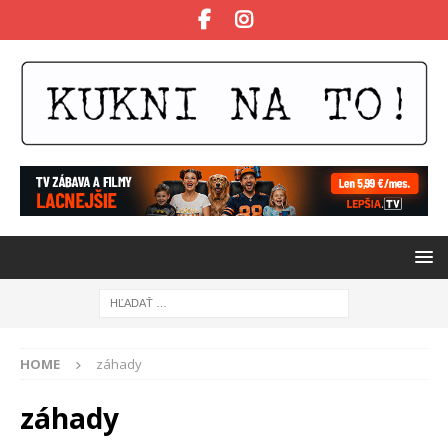
HOME
záhady
záhady