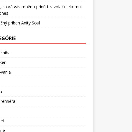
, ktorá vás možno prinúti zavolať niekomu
dnes
čný príbeh Anity Soul
EGÓRIE
okniha
ker
ovanie
a
premiéra
a
ert
tné