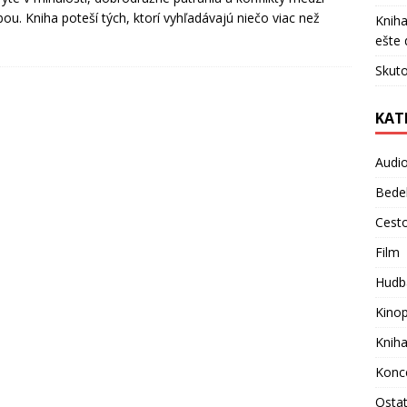
ou. Kniha poteší tých, ktorí vyhľadávajú niečo viac než
Kniha
ešte 
Skuto
KAT
Audi
Bede
Cest
Film
Hudb
Kino
Knih
Konc
Osta