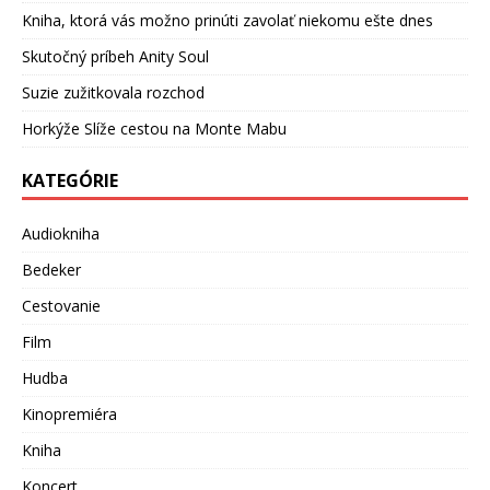
Kniha, ktorá vás možno prinúti zavolať niekomu ešte dnes
Skutočný príbeh Anity Soul
Suzie zužitkovala rozchod
Horkýže Slíže cestou na Monte Mabu
KATEGÓRIE
Audiokniha
Bedeker
Cestovanie
Film
Hudba
Kinopremiéra
Kniha
Koncert