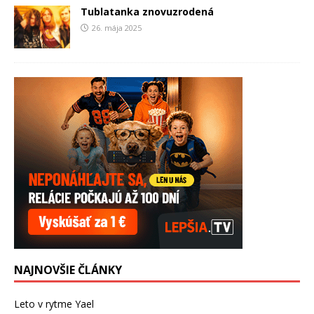
Tublatanka znovuzrodená
26. mája 2025
NAJNOVŠIE ČLÁNKY
Leto v rytme Yael