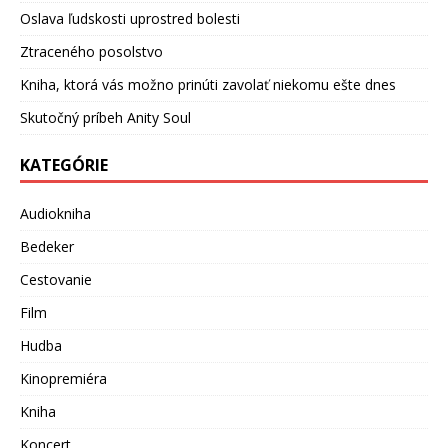
Oslava ľudskosti uprostred bolesti
Ztraceného posolstvo
Kniha, ktorá vás možno prinúti zavolať niekomu ešte dnes
Skutočný príbeh Anity Soul
KATEGÓRIE
Audiokniha
Bedeker
Cestovanie
Film
Hudba
Kinopremiéra
Kniha
Koncert