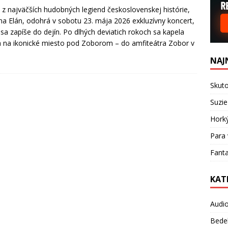
 z najväčších hudobných legiend československej histórie,
na Elán, odohrá v sobotu 23. mája 2026 exkluzívny koncert,
 sa zapíše do dejín. Po dlhých deviatich rokoch sa kapela
a na ikonické miesto pod Zoborom – do amfiteátra Zobor v
NAJ
Skuto
Suzie
Hork
Para 
Fanta
KAT
Audi
Bede