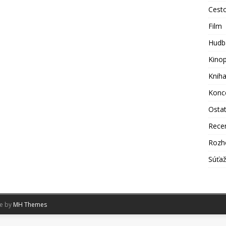
Cest
Film
Hudb
Kino
Knih
Konc
Osta
Rece
Rozh
Súťa
me by
MH Themes