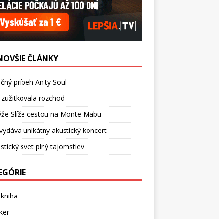
NOVŠIE ČLÁNKY
čný príbeh Anity Soul
 zužitkovala rozchod
ýže Slíže cestou na Monte Mabu
vydáva unikátny akustický koncert
stický svet plný tajomstiev
EGÓRIE
okniha
ker