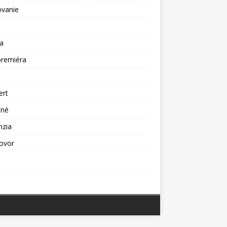
ovanie
a
premiéra
a
ert
tné
nzia
ovor
ž