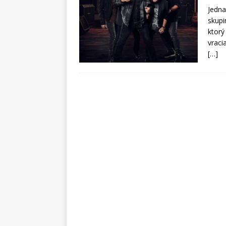
Jedna
skupi
ktorý
vraci
[…]